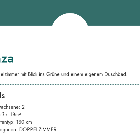
nza
elzimmer mit Blick ins Grüne und einem eigenem Duschbad.
ls
wachsene:
2
öße:
18m²
tentyp:
180 cm
egorien:
DOPPELZIMMER