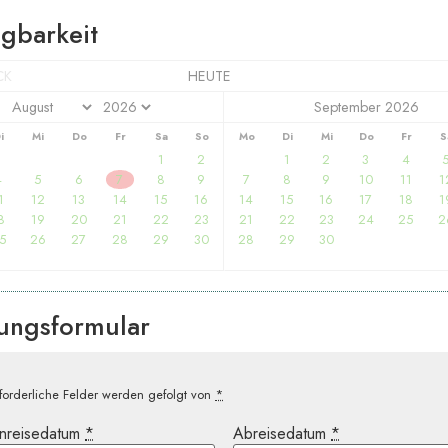
gbarkeit
CK
HEUTE
September 2026
i
Mi
Do
Fr
Sa
So
Mo
Di
Mi
Do
Fr
S
1
2
1
2
3
4
4
5
6
7
8
9
7
8
9
10
11
1
1
12
13
14
15
16
14
15
16
17
18
1
8
19
20
21
22
23
21
22
23
24
25
2
5
26
27
28
29
30
28
29
30
ungsformular
forderliche Felder werden gefolgt von
*
nreisedatum
*
Abreisedatum
*