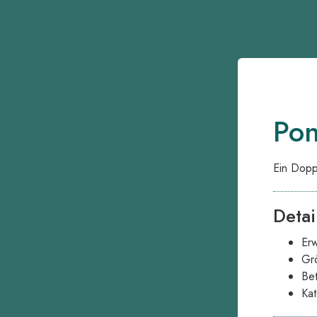
Po
Ein Dopp
Detai
Er
Gr
Bet
Kat