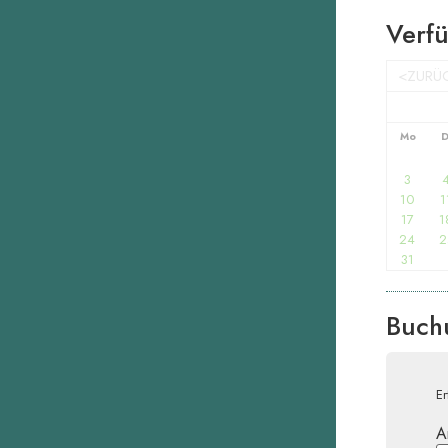
Verfü
<ZURÜ
Mo
D
3
10
1
17
1
24
2
31
Buch
Er
A