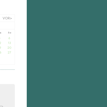
VOR>
a
So
5
6
2
13
9
20
6
27